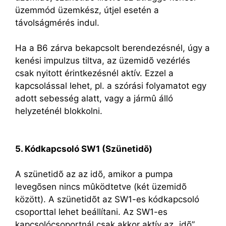
üzemmód üzemkész, útjel esetén a
távolságmérés indul.
Ha a B6 zárva bekapcsolt berendezésnél, úgy a
kenési impulzus tiltva, az üzemidõ vezérlés
csak nyitott érintkezésnél aktív. Ezzel a
kapcsolással lehet, pl. a szórási folyamatot egy
adott sebesség alatt, vagy a jármû álló
helyzeténél blokkolni.
5. Kódkapcsoló SW1 (Szünetidõ)
A szünetidõ az az idõ, amikor a pumpa
levegõsen nincs mûködtetve (két üzemidõ
között). A szünetidõt az SW1-es kódkapcsoló
csoporttal lehet beállítani. Az SW1-es
kapcsolócsoportnál csak akkor aktív az „idõ”