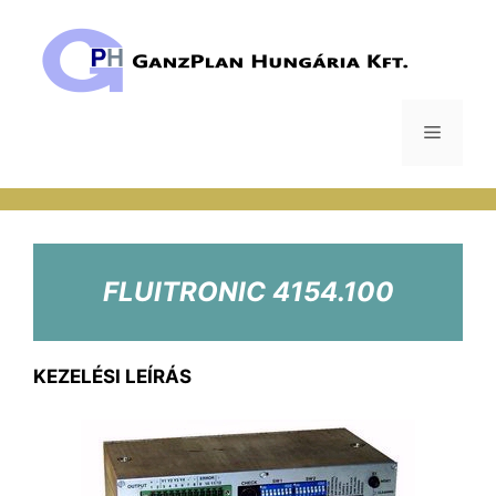
Kilépés
a
tartalomba
Menü
FLUITRONIC 4154.100
KEZELÉSI LEÍRÁS