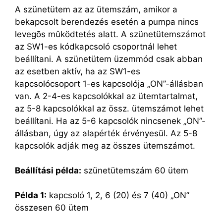
A szünetütem az az ütemszám, amikor a
bekapcsolt berendezés esetén a pumpa nincs
levegõs mûködtetés alatt. A szünetütemszámot
az SW1-es kódkapcsoló csoportnál lehet
beállítani. A szünetütem üzemmód csak abban
az esetben aktív, ha az SW1-es
kapcsolócsoport 1-es kapcsolója „ON”-állásban
van. A 2-4-es kapcsolókkal az ütemtartalmat,
az 5-8 kapcsolókkal az össz. ütemszámot lehet
beállítani. Ha az 5-6 kapcsolók nincsenek „ON”-
állásban, úgy az alapérték érvényesül. Az 5-8
kapcsolók adják meg az összes ütemszámot.
Beállítási példa:
szünetütemszám 60 ütem
Példa 1:
kapcsoló 1, 2, 6 (20) és 7 (40) „ON”
összesen 60 ütem