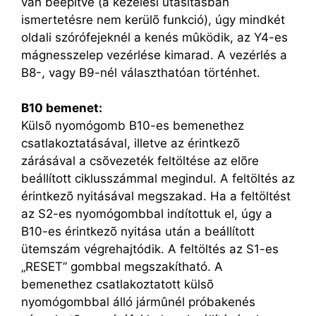
van beépítve (a kezelési utasításban
ismertetésre nem kerülõ funkció), úgy mindkét
oldali szórófejeknél a kenés mûködik, az Y4-es
mágnesszelep vezérlése kimarad. A vezérlés a
B8-, vagy B9-nél választhatóan történhet.
B10 bemenet:
Külsõ nyomógomb B10-es bemenethez
csatlakoztatásával, illetve az érintkezõ
zárásával a csõvezeték feltöltése az elõre
beállított ciklusszámmal megindul. A feltöltés az
érintkezõ nyitásával megszakad. Ha a feltöltést
az S2-es nyomógombbal indítottuk el, úgy a
B10-es érintkezõ nyitása után a beállított
ütemszám végrehajtódik. A feltöltés az S1-es
„RESET” gombbal megszakítható. A
bemenethez csatlakoztatott külsõ
nyomógombbal álló jármûnél próbakenés