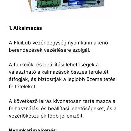
1. Alkalmazás
A FluiLub vezérlõegység nyomkarimakenõ
berendezések vezérlésére szolgál.
A funkciók, és beállítási lehetõségek a
választható alkalmazások összes területét
átfogják, és biztosítják a legjobb üzemeltetési
feltételeket.
A következõ leírás kivonatosan tartalmazza a
felhasználási és beállítási lehetõségeket, és a
vezérlõkészülék fõbb jellemzõit.
Nyomkarima kenés: