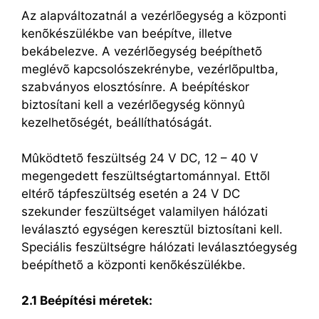
Az alapváltozatnál a vezérlõegység a központi
kenõkészülékbe van beépítve, illetve
bekábelezve. A vezérlõegység beépíthetõ
meglévõ kapcsolószekrénybe, vezérlõpultba,
szabványos elosztósínre. A beépítéskor
biztosítani kell a vezérlõegység könnyû
kezelhetõségét, beállíthatóságát.
Mûködtetõ feszültség 24 V DC, 12 – 40 V
megengedett feszültségtartománnyal. Ettõl
eltérõ tápfeszültség esetén a 24 V DC
szekunder feszültséget valamilyen hálózati
leválasztó egységen keresztül biztosítani kell.
Speciális feszültségre hálózati leválasztóegység
beépíthetõ a központi kenõkészülékbe.
2.1 Beépítési méretek: