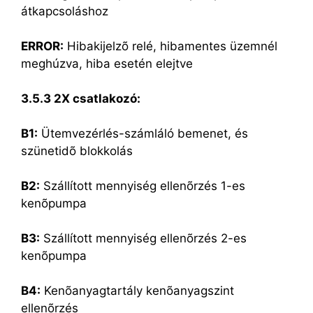
átkapcsoláshoz
ERROR:
Hibakijelzõ relé, hibamentes üzemnél
meghúzva, hiba esetén elejtve
3.5.3 2X csatlakozó:
B1:
Ütemvezérlés-számláló bemenet, és
szünetidõ blokkolás
B2:
Szállított mennyiség ellenõrzés 1-es
kenõpumpa
B3:
Szállított mennyiség ellenõrzés 2-es
kenõpumpa
B4:
Kenõanyagtartály kenõanyagszint
ellenõrzés