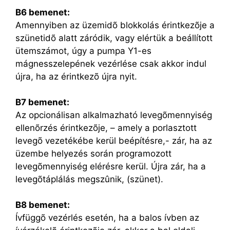
B6 bemenet:
Amennyiben az üzemidõ blokkolás érintkezõje a
szünetidõ alatt záródik, vagy elértük a beállított
ütemszámot, úgy a pumpa Y1-es
mágnesszelepének vezérlése csak akkor indul
újra, ha az érintkezõ újra nyit.
B7 bemenet:
Az opcionálisan alkalmazható levegõmennyiség
ellenõrzés érintkezõje, – amely a porlasztott
levegõ vezetékébe kerül beépítésre,- zár, ha az
üzembe helyezés során programozott
levegõmennyiség elérésre kerül. Újra zár, ha a
levegõtáplálás megszûnik, (szünet).
B8 bemenet:
Ívfüggõ vezérlés esetén, ha a balos ívben az