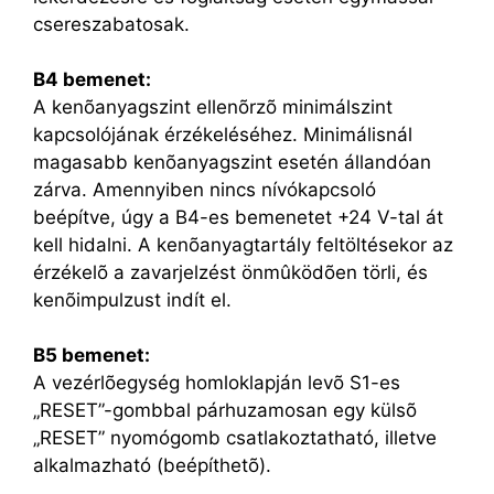
csereszabatosak.
B4 bemenet:
A kenõanyagszint ellenõrzõ minimálszint
kapcsolójának érzékeléséhez. Minimálisnál
magasabb kenõanyagszint esetén állandóan
zárva. Amennyiben nincs nívókapcsoló
beépítve, úgy a B4-es bemenetet +24 V-tal át
kell hidalni. A kenõanyagtartály feltöltésekor az
érzékelõ a zavarjelzést önmûködõen törli, és
kenõimpulzust indít el.
B5 bemenet:
A vezérlõegység homloklapján levõ S1-es
„RESET”-gombbal párhuzamosan egy külsõ
„RESET” nyomógomb csatlakoztatható, illetve
alkalmazható (beépíthetõ).