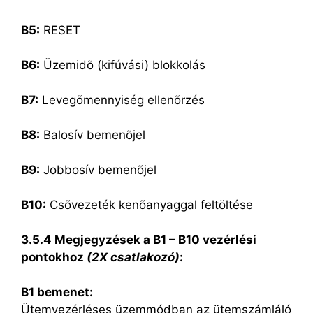
B5:
RESET
B6:
Üzemidõ (kifúvási) blokkolás
B7:
Levegõmennyiség ellenõrzés
B8:
Balosív bemenõjel
B9:
Jobbosív bemenõjel
B10:
Csõvezeték kenõanyaggal feltöltése
3.5.4 Megjegyzések a B1 – B10 vezérlési
pontokhoz
(2X csatlakozó)
:
B1 bemenet:
Ütemvezérléses üzemmódban az ütemszámláló