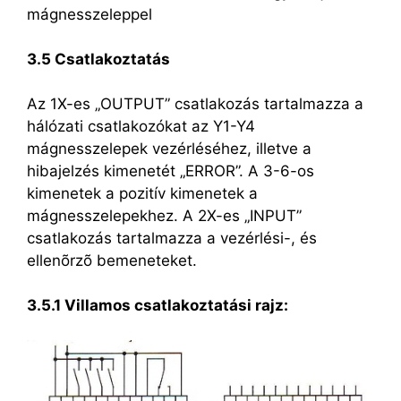
mágnesszeleppel
3.5 Csatlakoztatás
Az 1X-es „OUTPUT” csatlakozás tartalmazza a
hálózati csatlakozókat az Y1-Y4
mágnesszelepek vezérléséhez, illetve a
hibajelzés kimenetét „ERROR”. A 3-6-os
kimenetek a pozitív kimenetek a
mágnesszelepekhez. A 2X-es „INPUT”
csatlakozás tartalmazza a vezérlési-, és
ellenõrzõ bemeneteket.
3.5.1 Villamos csatlakoztatási rajz: