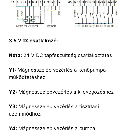
3.5.2 1X csatlakozó:
Netz:
24 V DC tápfeszültség csatlakoztatás
Y1:
Mágnesszelep vezérlés a kenõpumpa
mûködtetéshez
Y2:
Mágnesszelepvezérlés a kilevegõzéshez
Y3:
Mágnesszelep vezérlés a tisztítási
üzemmódhoz
Y4:
Mágnesszelep vezérlés a pumpa