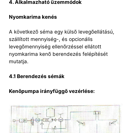
4. Alkalmazható üzemmódok
Nyomkarima kenés
A következõ séma egy külsõ levegõellátású,
szállított mennyiség-, és opcionális
levegõmennyiség ellenõrzéssel ellátott
nyomkarima kenõ berendezés felépítését
mutatja.
4.1 Berendezés sémák
Kenõpumpa irányfüggõ vezérlése: