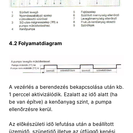
4.2 Folyamatdiagram
A vezérlés a berendezés bekapcsolása után kb.
1 perccel aktivizálódik. Ezalatt az idõ alatt (ha
be van építve) a kenõanyag szint, a pumpa
ellenõrzésre kerül.
Az elõkészületi idõ lefutása után a beállított
üzemidõ, szünetidõ illetve az útfüggõ kenési