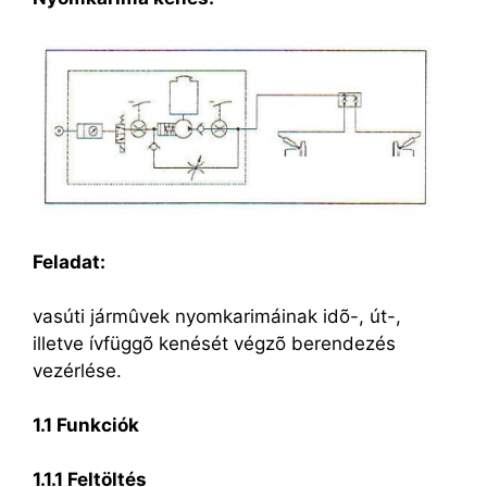
Feladat:
vasúti jármûvek nyomkarimáinak idõ-, út-,
illetve ívfüggõ kenését végzõ berendezés
vezérlése.
1.1 Funkciók
1.1.1 Feltöltés