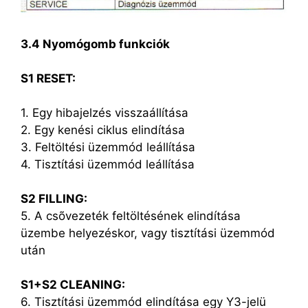
3.4 Nyomógomb funkciók
S1 RESET:
1. Egy hibajelzés visszaállítása
2. Egy kenési ciklus elindítása
3. Feltöltési üzemmód leállítása
4. Tisztítási üzemmód leállítása
S2 FILLING:
5. A csõvezeték feltöltésének elindítása
üzembe helyezéskor, vagy tisztítási üzemmód
után
S1+S2 CLEANING:
6. Tisztítási üzemmód elindítása egy Y3-jelü