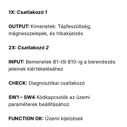
1X:
Csatlakozó 1
OUTPUT:
Kimenetek: Tápfeszültség,
mágnesszelepek, és hibakijelzés
2X:
Csatlakozó 2
INPUT:
Bemenetek B1-tõl B10-ig a berendezés
jeleinek kiértékeléséhez
CHECK:
Diagnosztikai csatlakozó
SW1 – SW4
Kódkapcsolók az üzemi
paraméterek beállításához
FUNCTION OK:
Üzemi kijelzések