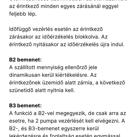
az érintkezõ minden egyes zárásánál eggyel
feljebb lép.
Idõfüggõ vezérlés esetén az érintkezõ
zárásakor az idõérzékelés blokkolva. Az
érintkezõ nyitásakor az idõérzékelés újra indul.
B2 bemenet:
A szállított mennyiség ellenõrzõ jele
dinamikusan kerül kiértékelésre. Az
érintkezõnek üzemidõ alatt zárnia, a következõ
szünetidõ alatt nyitnia kell.
B3 bemenet:
A funkció a B2-vel megegyezik, de csak arra az
esetre, ha 2 pumpa vezérlését kell elvégezni. A
B2-, és B3-bemenet egyszerre kerül
lekérdezésre és foglaltság esetén egymással