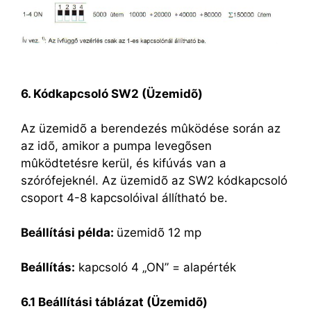
6. Kódkapcsoló SW2 (Üzemidõ)
Az üzemidõ a berendezés mûködése során az
az idõ, amikor a pumpa levegõsen
mûködtetésre kerül, és kifúvás van a
szórófejeknél. Az üzemidõ az SW2 kódkapcsoló
csoport 4-8 kapcsolóival állítható be.
Beállítási példa:
üzemidõ 12 mp
Beállítás:
kapcsoló 4 „ON” = alapérték
6.1 Beállítási táblázat (Üzemidõ)