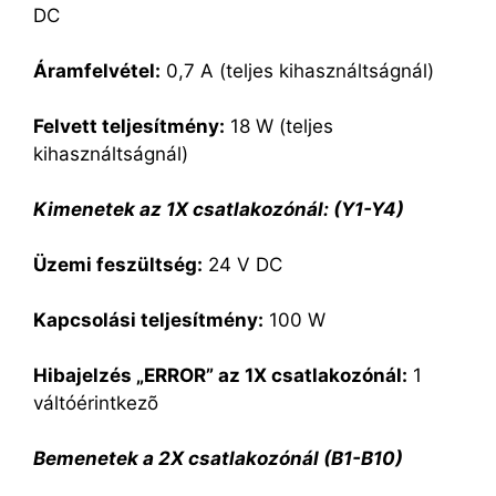
DC
Áramfelvétel:
0,7 A (teljes kihasználtságnál)
Felvett teljesítmény:
18 W (teljes
kihasználtságnál)
Kimenetek az 1X csatlakozónál: (Y1-Y4)
Üzemi feszültség:
24 V DC
Kapcsolási teljesítmény:
100 W
Hibajelzés „ERROR” az 1X csatlakozónál:
1
váltóérintkezõ
Bemenetek a 2X csatlakozónál (B1-B10)