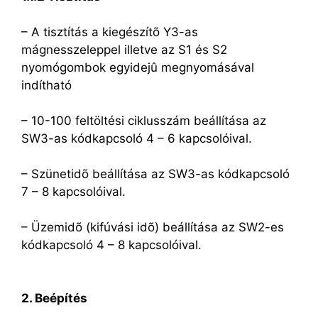
– A tisztítás a kiegészítõ Y3-as
mágnesszeleppel illetve az S1 és S2
nyomógombok egyidejû megnyomásával
indítható
– 10-100 feltöltési ciklusszám beállítása az
SW3-as kódkapcsoló 4 – 6 kapcsolóival.
– Szünetidõ beállítása az SW3-as kódkapcsoló
7 – 8 kapcsolóival.
– Üzemidõ (kifúvási idõ) beállítása az SW2-es
kódkapcsoló 4 – 8 kapcsolóival.
2. Beépítés