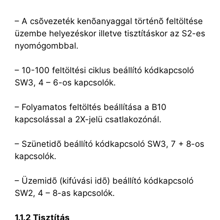
– A csõvezeték kenõanyaggal történõ feltöltése
üzembe helyezéskor illetve tisztításkor az S2-es
nyomógombbal.
– 10-100 feltöltési ciklus beállító kódkapcsoló
SW3, 4 – 6-os kapcsolók.
– Folyamatos feltöltés beállítása a B10
kapcsolással a 2X-jelü csatlakozónál.
– Szünetidõ beállító kódkapcsoló SW3, 7 + 8-os
kapcsolók.
– Üzemidõ (kifúvási idõ) beállító kódkapcsoló
SW2, 4 – 8-as kapcsolók.
1.1.2 Tisztítás