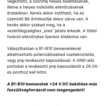
végezhetõ, a szórófej helyes beállításának,
illetve a helyes mûködés ellenõrzésének
érdekében. Kenés akkor indítható, ha az
üzemidõ B6 érintkezõje ekkor zárva van. A
kenés akkor szakad meg, ha a
vezérlõegységhez „üres” jelzés érkezik. A többi
funkció ellenõrzése ilyenkor blokkolva van.
Választhatóan a B1-B10 bemeneteknél
alkalmazható potenciálszabad csatlakoztatás,
vagy pnp leválasztó kapcsolással. A GND-jelû
pontokat a leválasztó pnp kapcsolástól a 2X-24-
es ponthoz kell kötni.
A B1-B10 bemenetek +24 V DC bekötése más
feszültségforrásról nem megengedett!