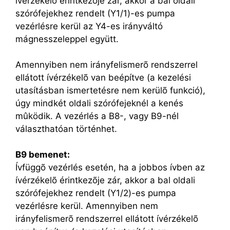
ívérzékelõ érintkezõje zár, akkor a bal oldali
szórófejekhez rendelt (Y1/1)-es pumpa
vezérlésre kerül az Y4-es irányváltó
mágnesszeleppel együtt.
Amennyiben nem irányfelismerõ rendszerrel
ellátott ívérzékelõ van beépítve (a kezelési
utasításban ismertetésre nem kerülõ funkció),
úgy mindkét oldali szórófejeknél a kenés
mûködik. A vezérlés a B8-, vagy B9-nél
választhatóan történhet.
B9 bemenet:
Ívfüggõ vezérlés esetén, ha a jobbos ívben az
ívérzékelõ érintkezõje zár, akkor a bal oldali
szórófejekhez rendelt (Y1/2)-es pumpa
vezérlésre kerül. Amennyiben nem
irányfelismerõ rendszerrel ellátott ívérzékelõ